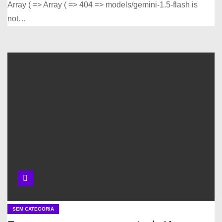
Array ( => Array ( => 404 => models/gemini-1.5-flash is
not…
SEM CATEGORIA