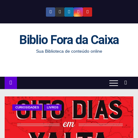
S
k
i
p
Biblio Fora da Caixa
t
o
Sua Biblioteca de conteúdo online
c
o
n
t
e
n
t
CURIOSIDADES
LIVROS