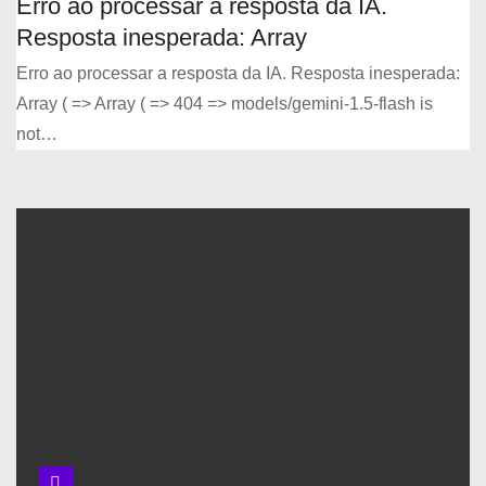
Erro ao processar a resposta da IA.
Resposta inesperada: Array
Erro ao processar a resposta da IA. Resposta inesperada:
Array ( => Array ( => 404 => models/gemini-1.5-flash is
not…