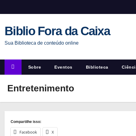
S
k
i
Biblio Fora da Caixa
p
t
Sua Biblioteca de conteúdo online
o
c
o
Sobre
Eventos
Biblioteca
Ciênci
n
t
Entretenimento
e
n
t
Compartilhe isso:
Facebook
X