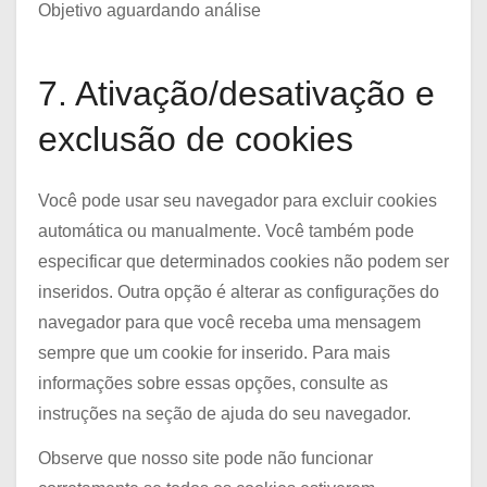
e
m
Objetivo aguardando análise
s
r
o
i
t
e
e
s
c
p
C
r
n
e
7. Ativação/desativação e
e
a
o
c
t
r
g
c
n
exclusão de cookies
e
t
v
o
k
s
o
i
o
e
s
Você pode usar seu navegador para excluir cookies
c
g
n
e
automática ou manualmente. Você também pode
e
l
t
r
especificar que determinados cookies não podem ser
c
e
t
v
inseridos. Outra opção é alterar as configurações do
o
-
o
i
navegador para que você receba uma mensagem
m
v
s
c
sempre que um cookie for inserido. Para mais
p
a
e
e
informações sobre essas opções, consulte as
l
r
r
l
instruções na seção de ajuda do seu navegador.
i
i
v
i
a
o
Observe que nosso site pode não funcionar
i
t
n
u