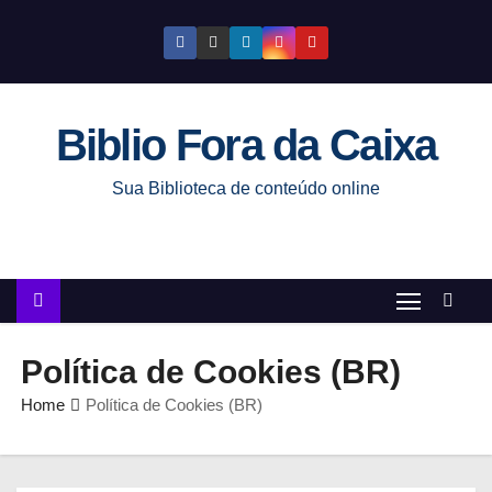
S
k
i
p
Biblio Fora da Caixa
t
o
Sua Biblioteca de conteúdo online
c
o
n
t
e
n
Política de Cookies (BR)
t
Home
Política de Cookies (BR)