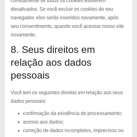
corretamente se todos os cookies estiverem
c
e
z
s
desativados. Se você excluir os cookies do seu
e
s
-
navegador, eles serão inseridos novamente, após
d
p
s
seu consentimento, quando você acessar nosso site
i
e
e
novamente.
v
e
r
e
8. Seus direitos em
d
v
r
i
relação aos dados
s
c
o
pessoais
e
s
s
Você tem os seguintes direitos em relação aos seus
dados pessoais:
confirmação da existência do processamento;
acesso aos dados;
correção de dados incompletos, imprecisos ou