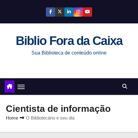
S
k
i
p
Biblio Fora da Caixa
t
o
Sua Biblioteca de conteúdo online
c
o
n
t
e
n
Cientista de informação
t
Home
O Bibliotecário e seu dia