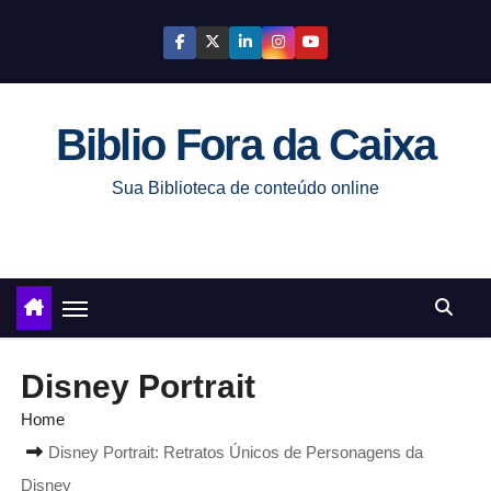
S
k
i
p
Biblio Fora da Caixa
t
o
Sua Biblioteca de conteúdo online
c
o
n
t
e
n
Disney Portrait
t
Home
Disney Portrait: Retratos Únicos de Personagens da
Disney