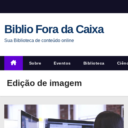
S
k
i
Biblio Fora da Caixa
p
t
Sua Biblioteca de conteúdo online
o
c
o
Sobre
Eventos
Biblioteca
Ciên
n
t
Edição de imagem
e
n
t