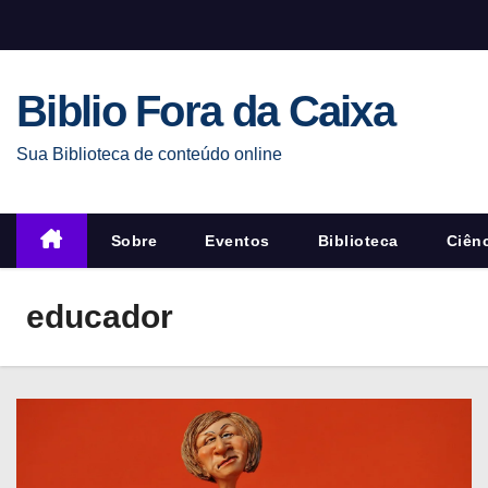
S
k
i
Biblio Fora da Caixa
p
t
Sua Biblioteca de conteúdo online
o
c
o
Sobre
Eventos
Biblioteca
Ciên
n
t
educador
e
n
t