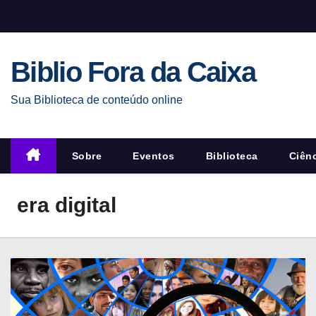
S
k
i
Biblio Fora da Caixa
p
t
Sua Biblioteca de conteúdo online
o
c
o
Sobre
Eventos
Biblioteca
Ciên
n
t
era digital
e
n
t