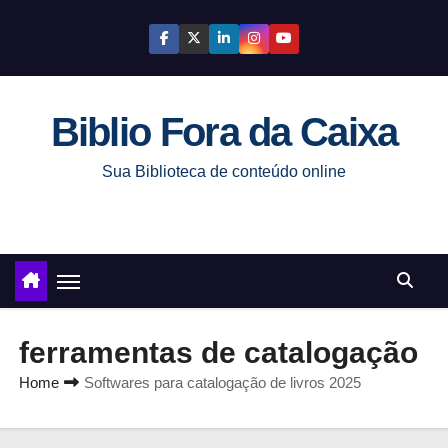
S
k
i
p
Biblio Fora da Caixa
t
o
Sua Biblioteca de conteúdo online
c
o
n
t
e
n
ferramentas de catalogação
t
Home
Softwares para catalogação de livros 2025