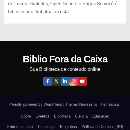
de Livros: Gratuitos, Open Source e Pagos Se você é
bibliotecário, trabalha ou está…
Biblio Fora da Caixa
Sua Biblioteca de conteúdo online
Proudly powered by WordPress
|
Theme: Newses by
Themeansar
.
Sobre
Eventos
Biblioteca
Ciência
Educação
Entretenimento
Tecnologia
Biografias
Política de Cookies (BR)