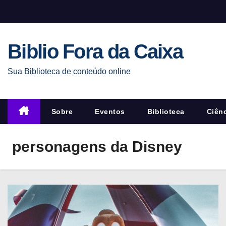
S
k
i
Biblio Fora da Caixa
p
t
Sua Biblioteca de conteúdo online
o
c
o
Sobre
Eventos
Biblioteca
Ciên
n
t
personagens da Disney
e
n
t