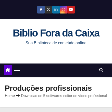
S
k
i
p
Biblio Fora da Caixa
t
o
Sua Biblioteca de conteúdo online
c
o
n
t
e
n
Produções profissionais
t
Home
Download de 5 softwares editor de vídeo profissional