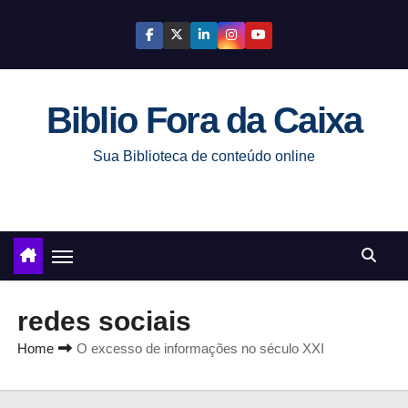
S
k
i
p
Biblio Fora da Caixa
t
o
Sua Biblioteca de conteúdo online
c
o
n
t
e
n
redes sociais
t
Home
O excesso de informações no século XXI