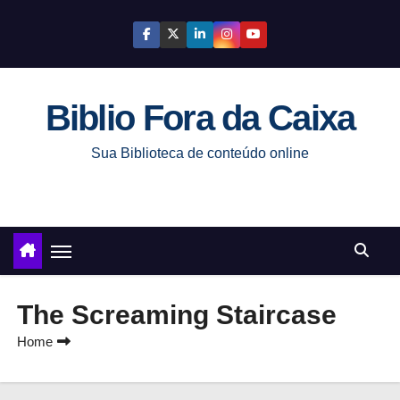
S
k
i
p
Biblio Fora da Caixa
t
o
Sua Biblioteca de conteúdo online
c
o
n
t
e
n
The Screaming Staircase
t
Home