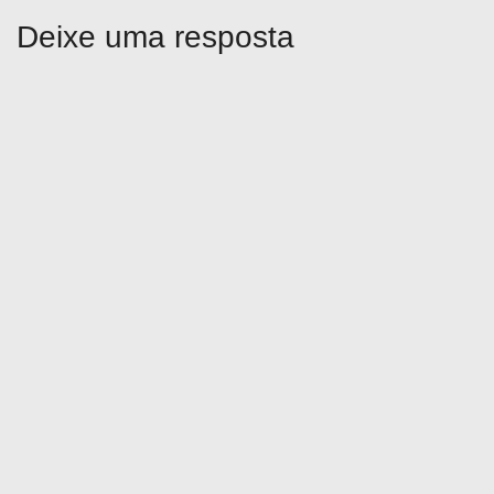
o
Deixe uma resposta
s
t