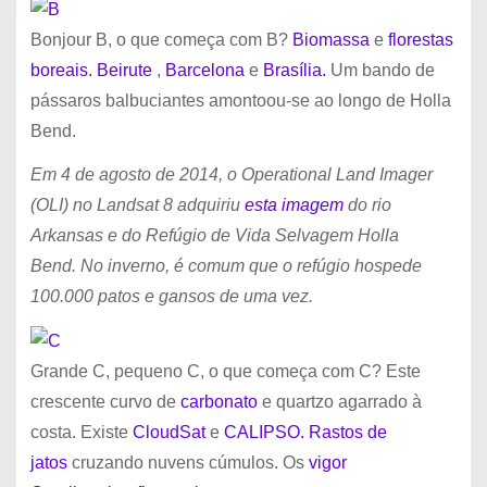
Bonjour B, o que começa com B?
Biomassa
e
florestas
boreais.
Beirute
,
Barcelona
e
Brasília.
Um bando de
pássaros balbuciantes amontoou-se ao longo de Holla
Bend.
Em 4 de agosto de 2014, o Operational Land Imager
(OLI) no Landsat 8 adquiriu
esta imagem
do rio
Arkansas e do Refúgio de Vida Selvagem Holla
Bend. No inverno, é comum que o refúgio hospede
100.000 patos e gansos de uma vez.
Grande C, pequeno C, o que começa com C? Este
crescente curvo de
carbonato
e quartzo agarrado à
costa. Existe
CloudSat
e
CALIPSO.
Rastos de
jatos
cruzando nuvens cúmulos. Os
vigor