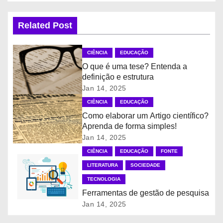
v
Related Post
e
CIÊNCIA
EDUCAÇÃO
g
O que é uma tese? Entenda a
definição e estrutura
a
Jan 14, 2025
ç
CIÊNCIA
EDUCAÇÃO
Como elaborar um Artigo científico?
ã
Aprenda de forma simples!
Jan 14, 2025
o
CIÊNCIA
EDUCAÇÃO
FONTE
d
LITERATURA
SOCIEDADE
TECNOLOGIA
e
Ferramentas de gestão de pesquisa
P
Jan 14, 2025