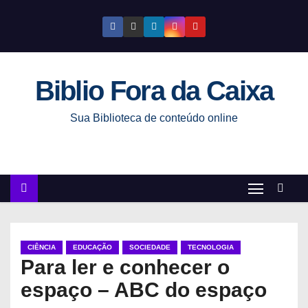
S
k
i
p
Biblio Fora da Caixa
t
o
Sua Biblioteca de conteúdo online
c
o
n
t
e
n
t
CIÊNCIA
EDUCAÇÃO
SOCIEDADE
TECNOLOGIA
Para ler e conhecer o
espaço – ABC do espaço