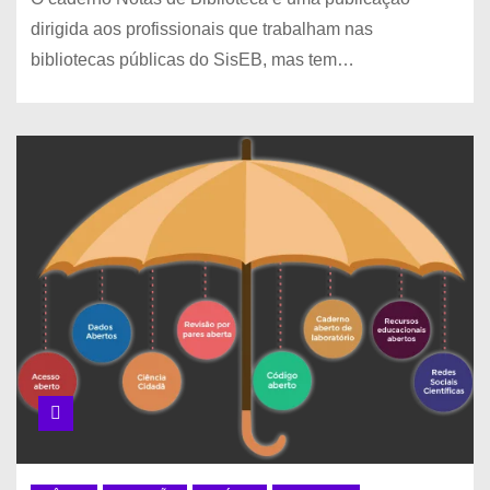
dirigida aos profissionais que trabalham nas
bibliotecas públicas do SisEB, mas tem…