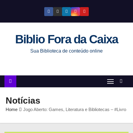
S
k
i
p
Biblio Fora da Caixa
t
o
Sua Biblioteca de conteúdo online
c
o
n
t
e
n
Notícias
t
Home
Jogo Aberto: Games, Literatura e Bibliotecas – #Livro