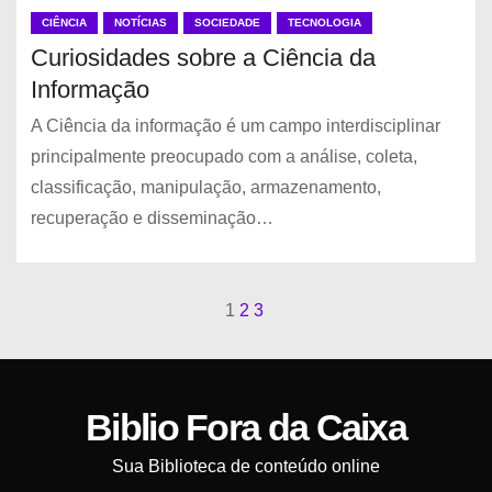
CIÊNCIA
NOTÍCIAS
SOCIEDADE
TECNOLOGIA
Curiosidades sobre a Ciência da
Informação
A Ciência da informação é um campo interdisciplinar
principalmente preocupado com a análise, coleta,
classificação, manipulação, armazenamento,
recuperação e disseminação…
1
2
3
P
a
g
Biblio Fora da Caixa
i
Sua Biblioteca de conteúdo online