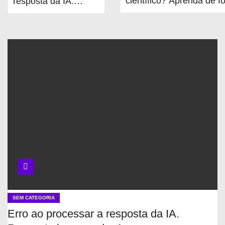
científico? Aprenda de f
resposta da IA.
simples!
Resposta
inesperada: Array
SEM CATEGORIA
Erro ao processar a resposta da IA.