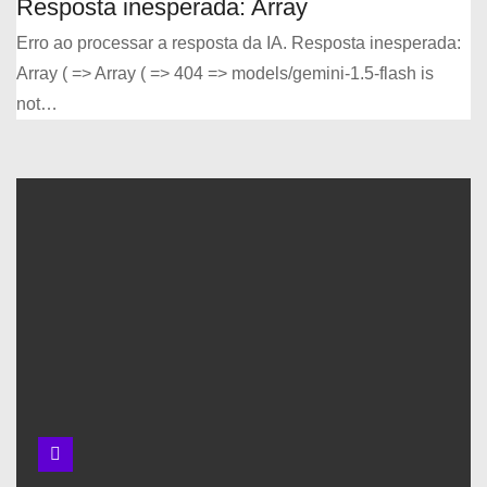
Resposta inesperada: Array
Erro ao processar a resposta da IA. Resposta inesperada:
Array ( => Array ( => 404 => models/gemini-1.5-flash is
not…