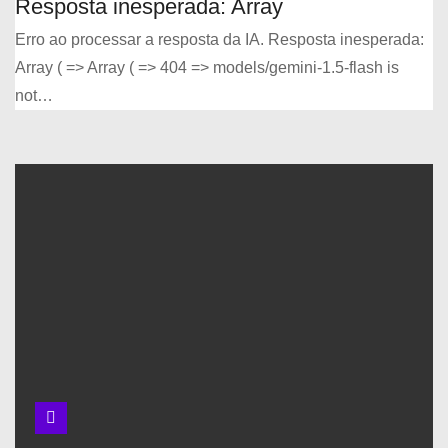
Resposta inesperada: Array
Erro ao processar a resposta da IA. Resposta inesperada:
Array ( => Array ( => 404 => models/gemini-1.5-flash is
not…