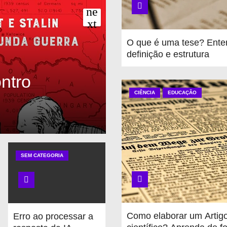
O que é uma tese? Ente
definição e estrutura
ntro
CIÊNCIA
EDUCAÇÃO
ManyBooks – d
SEM CATEGORIA
Como elaborar um Artig
Erro ao processar a