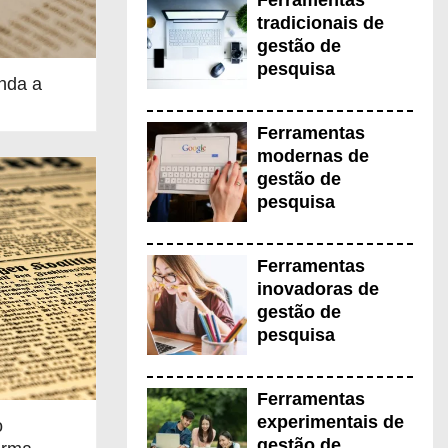
Ferramentas
tradicionais de
gestão de
pesquisa
nda a
Ferramentas
P
modernas de
gestão de
ownload de livros grátis
g
pesquisa
Ferramentas
inovadoras de
gestão de
pesquisa
Ferramentas
experimentais de
o
gestão de