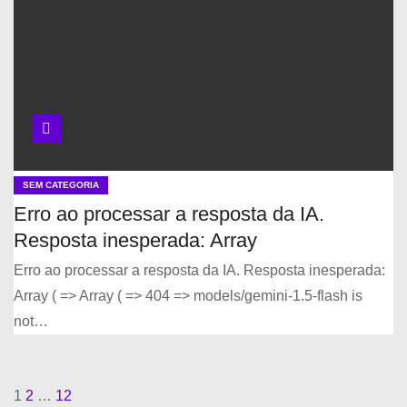
SEM CATEGORIA
Erro ao processar a resposta da IA.
Resposta inesperada: Array
Erro ao processar a resposta da IA. Resposta inesperada:
Array ( => Array ( => 404 => models/gemini-1.5-flash is
not…
P
1
2
…
12