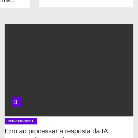
orma
pesquisa
O que é Ciência
Aberta e como ela
pode facilitar a
vida de cientistas
Projetos com
dados abertos em
git público
Bases de dados
de pesquisa
científica
SEM CATEGORIA
Erro ao processar a resposta da IA.