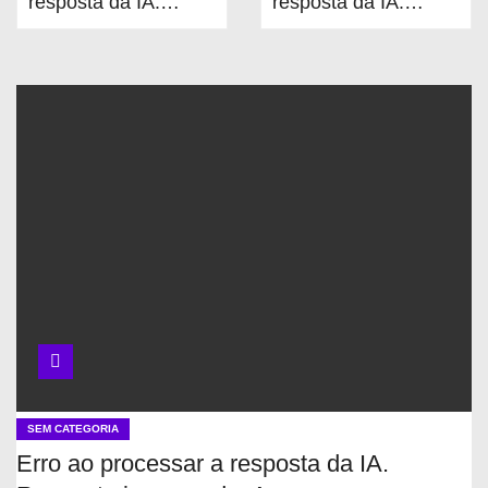
resposta da IA.
resposta da IA.
Resposta
Resposta
inesperada: Array
inesperada: Array
SEM CATEGORIA
Erro ao processar a resposta da IA.