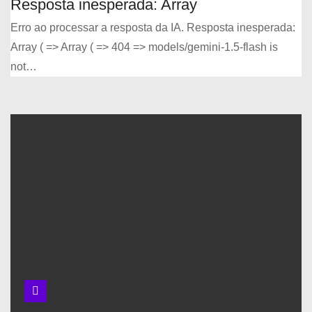
Resposta inesperada: Array
Curiosidades
sobre a Ciência
Erro ao processar a resposta da IA. Resposta inesperada:
da Informação
Array ( => Array ( => 404 => models/gemini-1.5-flash is
not…
Busca cientÍfica
com
OPERADORES
BOOLEANOS