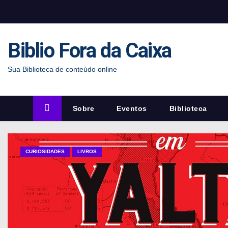
S
k
i
Biblio Fora da Caixa
p
t
Sua Biblioteca de conteúdo online
o
c
o
Sobre
Eventos
Biblioteca
n
t
e
CURIOSIDADES
LIVROS
n
t