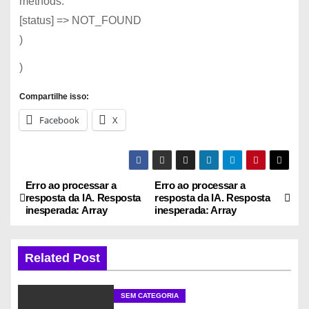
methods.
[status] => NOT_FOUND
)
)
Compartilhe isso:
Facebook
X
Erro ao processar a
Erro ao processar a
N
resposta da IA. Resposta
resposta da IA. Resposta
inesperada: Array
inesperada: Array
a
v
Related Post
e
SEM CATEGORIA
g