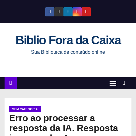
S
k
i
p
Biblio Fora da Caixa
t
o
Sua Biblioteca de conteúdo online
c
o
n
t
e
n
t
SEM CATEGORIA
Erro ao processar a
resposta da IA. Resposta