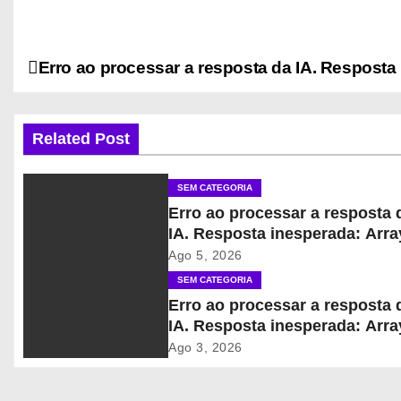
Erro ao processar a resposta da IA. Resposta
N
a
Related Post
v
e
SEM CATEGORIA
Erro ao processar a resposta 
g
IA. Resposta inesperada: Arra
a
Ago 5, 2026
SEM CATEGORIA
ç
Erro ao processar a resposta 
IA. Resposta inesperada: Arra
ã
Ago 3, 2026
o