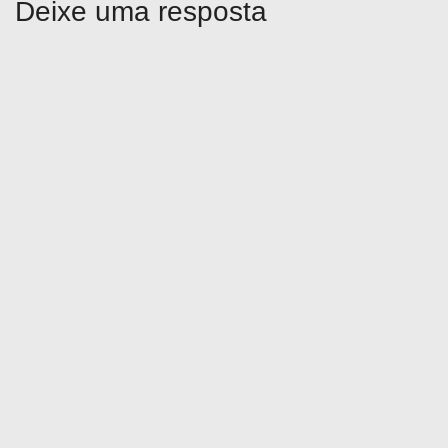
Deixe uma resposta
d
e
P
o
s
t