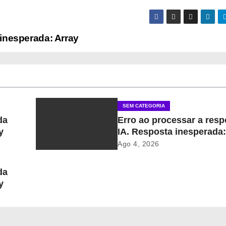
 inesperada: Array
SEM CATEGORIA
da
Erro ao processar a resp
y
IA. Resposta inesperada:
Ago 4, 2026
da
y