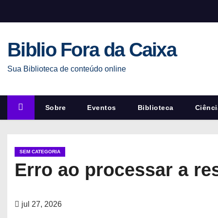
S
k
i
Biblio Fora da Caixa
p
t
Sua Biblioteca de conteúdo online
o
c
o
Sobre
Eventos
Biblioteca
Ciênci
n
t
e
SEM CATEGORIA
n
Erro ao processar a re
t
jul 27, 2026