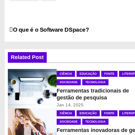
N
O que é o Software DSpace?
a
v
Related Post
e
CIÊNCIA
EDUCAÇÃO
FONTE
LITERA
g
SOCIEDADE
TECNOLOGIA
a
Ferramentas tradicionais de
gestão de pesquisa
ç
Jan 14, 2025
CIÊNCIA
EDUCAÇÃO
FONTE
LITERA
ã
SOCIEDADE
TECNOLOGIA
o
Ferramentas inovadoras de g