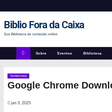
S
k
i
Biblio Fora da Caixa
p
t
Sua Biblioteca de conteúdo online
o
c
o
Sobre
Eventos
Biblioteca
n
t
e
TECNOLOGIA
n
Google Chrome Downloa
t
jan 3, 2025