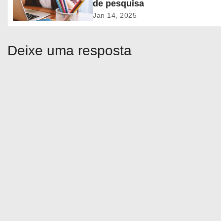
de pesquisa
d
Jan 14, 2025
e
Deixe uma resposta
P
o
s
t