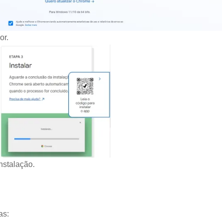
or.
nstalação.
as: