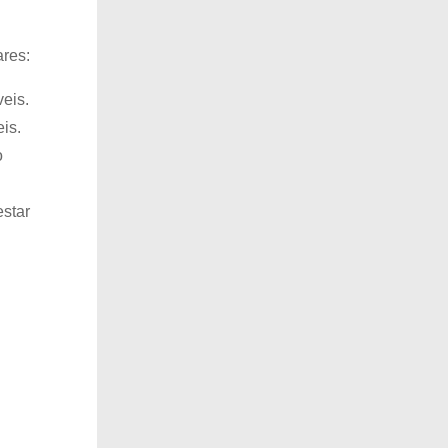
ares:
veis.
is.
o
estar