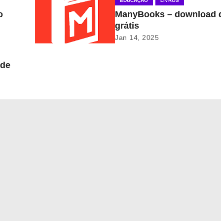
EDUCAÇÃO
LIVROS
o
ManyBooks – download d
grátis
Jan 14, 2025
 de