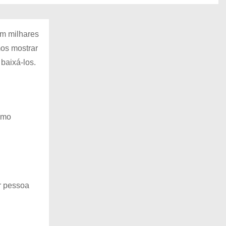
em milhares
mos mostrar
baixá-los.
esmo
er pessoa