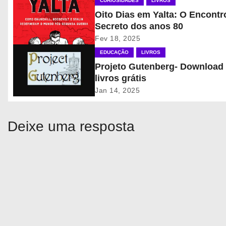
CURIOSIDADES
LIVROS
g
Oito Dias em Yalta: O Encontr
Secreto dos anos 80
a
Fev 18, 2025
ç
EDUCAÇÃO
LIVROS
Projeto Gutenberg- Download
ã
livros grátis
o
Jan 14, 2025
d
Deixe uma resposta
e
P
o
s
t