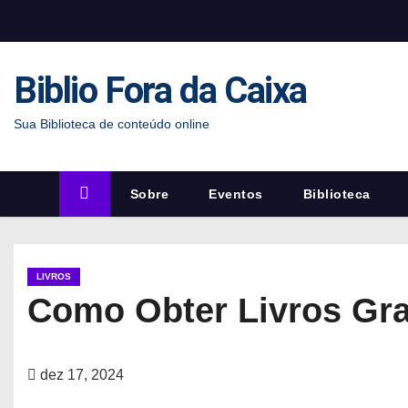
S
k
i
Biblio Fora da Caixa
p
t
Sua Biblioteca de conteúdo online
o
c
o
Sobre
Eventos
Biblioteca
n
t
e
LIVROS
n
Como Obter Livros Gra
t
dez 17, 2024