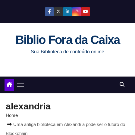
S
k
i
p
Biblio Fora da Caixa
t
o
Sua Biblioteca de conteúdo online
c
o
n
t
e
n
alexandria
t
Home
Uma antiga biblioteca em Alexandria pode ser o futuro do
Blockchain