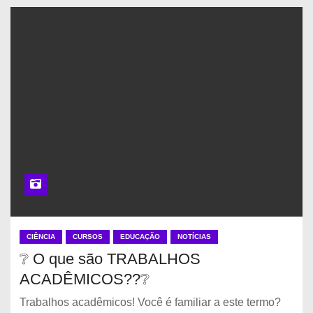
CIÊNCIA
CURSOS
EDUCAÇÃO
NOTÍCIAS
❔ O que são TRABALHOS
ACADÊMICOS??❔
Trabalhos acadêmicos! Você é familiar a este termo?