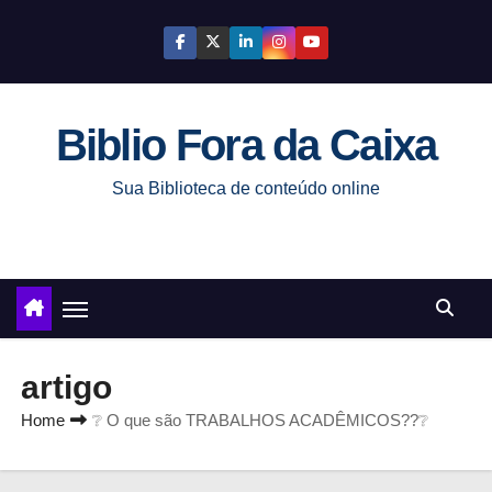
S
k
i
p
Biblio Fora da Caixa
t
o
Sua Biblioteca de conteúdo online
c
o
n
t
e
n
artigo
t
Home
❔ O que são TRABALHOS ACADÊMICOS??❔