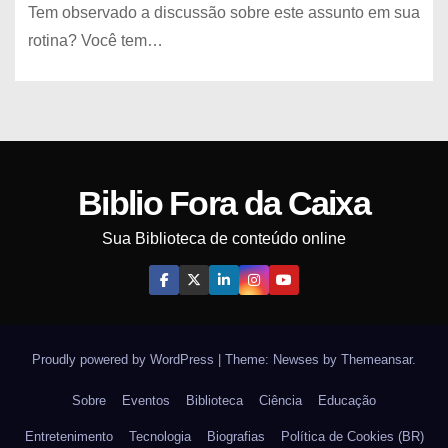
Tem observado a discussão sobre este assunto em sua
rotina? Você tem…
Biblio Fora da Caixa
Sua Biblioteca de conteúdo online
Proudly powered by WordPress
|
Theme: Newses by
Themeansar
.
Sobre
Eventos
Biblioteca
Ciência
Educação
Entretenimento
Tecnologia
Biografias
Política de Cookies (BR)