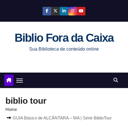
S
k
i
p
Biblio Fora da Caixa
t
o
Sua Biblioteca de conteúdo online
c
o
n
t
e
n
biblio tour
t
Home
GUIA Básico de ALCÂNTARA – MA | Série BiblioTour