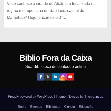
Você conhece a cidade de Alcântara localizada na
região metropolitana de São Luís, capital do
Maranhão? Hoje lançamos o 3º…
Biblio Fora da Caixa
Sua Biblioteca de conteúdo online
Proudly powered by WordPress
|
Theme: Newses by
Themeansar
.
Sobre
Eventos
Biblioteca
Ciência
Educação