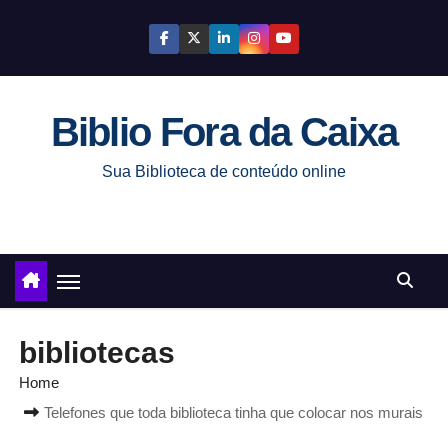
S
k
i
p
Biblio Fora da Caixa
t
o
Sua Biblioteca de conteúdo online
c
o
n
t
e
n
bibliotecas
t
Home
Telefones que toda biblioteca tinha que colocar nos murais