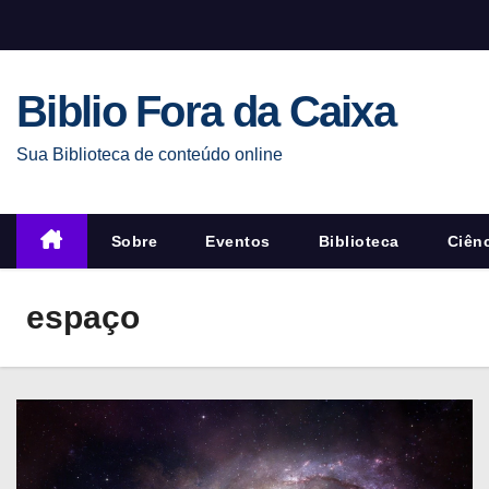
S
k
i
Biblio Fora da Caixa
p
t
Sua Biblioteca de conteúdo online
o
c
o
Sobre
Eventos
Biblioteca
Ciên
n
t
espaço
e
n
t