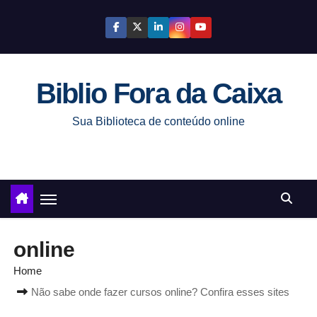
S
k
i
p
Biblio Fora da Caixa
t
o
Sua Biblioteca de conteúdo online
c
o
n
t
e
n
online
t
Home
Não sabe onde fazer cursos online? Confira esses sites