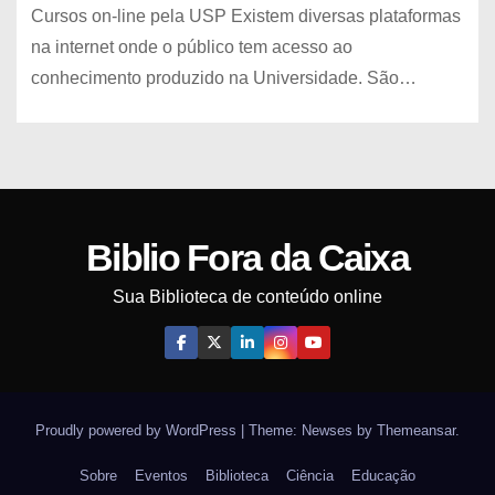
Cursos on-line pela USP Existem diversas plataformas
na internet onde o público tem acesso ao
conhecimento produzido na Universidade. São…
Biblio Fora da Caixa
Sua Biblioteca de conteúdo online
Proudly powered by WordPress
|
Theme: Newses by
Themeansar
.
Sobre
Eventos
Biblioteca
Ciência
Educação