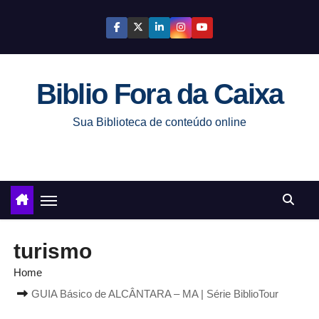
S
k
i
p
Biblio Fora da Caixa
t
o
Sua Biblioteca de conteúdo online
c
o
n
t
e
n
turismo
t
Home
GUIA Básico de ALCÂNTARA – MA | Série BiblioTour