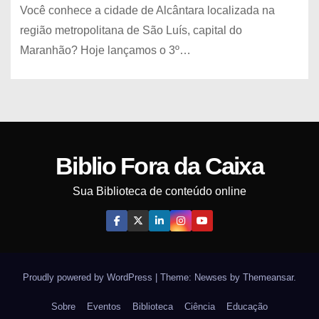
Você conhece a cidade de Alcântara localizada na
região metropolitana de São Luís, capital do
Maranhão? Hoje lançamos o 3º…
Biblio Fora da Caixa
Sua Biblioteca de conteúdo online
Proudly powered by WordPress
|
Theme: Newses by
Themeansar
.
Sobre
Eventos
Biblioteca
Ciência
Educação