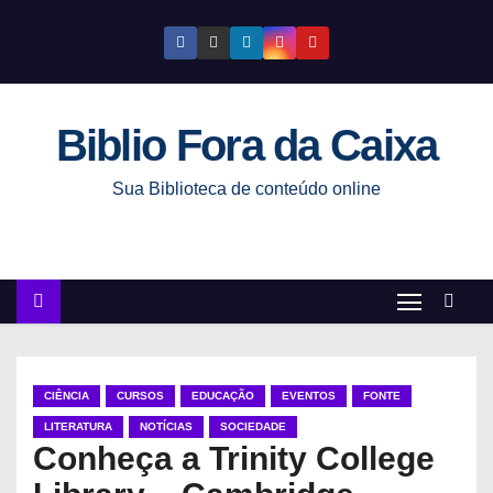
S
k
i
p
Biblio Fora da Caixa
t
o
Sua Biblioteca de conteúdo online
c
o
n
t
e
n
t
CIÊNCIA
CURSOS
EDUCAÇÃO
EVENTOS
FONTE
LITERATURA
NOTÍCIAS
SOCIEDADE
Conheça a Trinity College