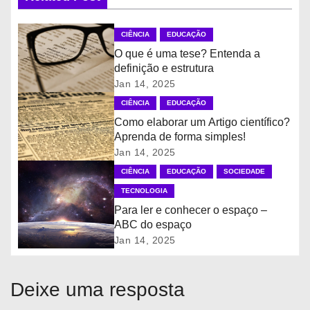
e
CIÊNCIA
EDUCAÇÃO
g
O que é uma tese? Entenda a
definição e estrutura
a
Jan 14, 2025
ç
CIÊNCIA
EDUCAÇÃO
Como elaborar um Artigo científico?
ã
Aprenda de forma simples!
Jan 14, 2025
o
CIÊNCIA
EDUCAÇÃO
SOCIEDADE
d
TECNOLOGIA
Para ler e conhecer o espaço –
e
ABC do espaço
Jan 14, 2025
P
o
Deixe uma resposta
s