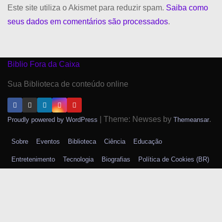
Este site utiliza o Akismet para reduzir spam.
Saiba como
seus dados em comentários são processados
.
Biblio Fora da Caixa
Sua Biblioteca de conteúdo online
|
Theme: Newses by
.
Proudly powered by WordPress
Themeansar
Sobre
Eventos
Biblioteca
Ciência
Educação
Entretenimento
Tecnologia
Biografias
Política de Cookies (BR)