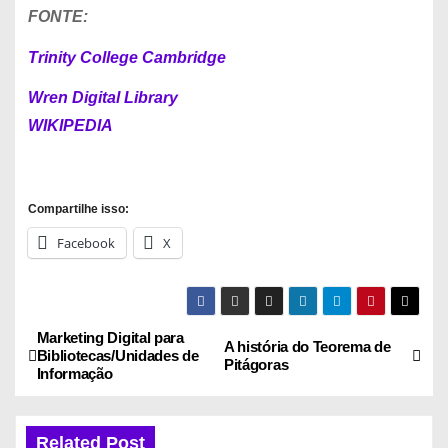
FONTE:
Trinity College Cambridge
Wren Digital Library
WIKIPEDIA
Compartilhe isso:
Facebook
X
Marketing Digital para
N
A história do Teorema de
Bibliotecas/Unidades de
Pitágoras
Informação
a
v
Related Post