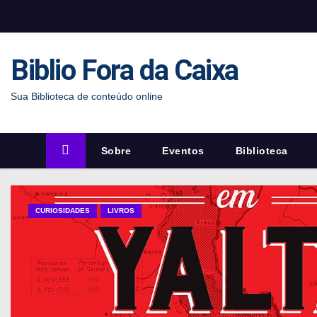
S
k
i
Biblio Fora da Caixa
p
t
Sua Biblioteca de conteúdo online
o
c
o
Sobre
Eventos
Biblioteca
n
t
e
CURIOSIDADES
LIVROS
n
t