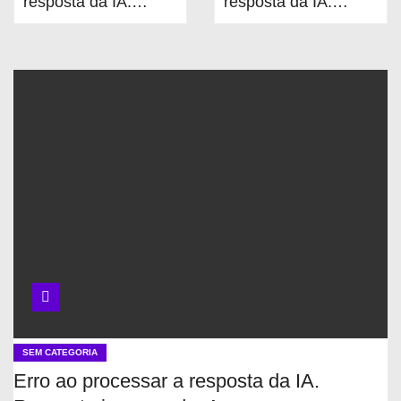
resposta da IA.
resposta da IA.
Resposta
Resposta
inesperada: Array
inesperada: Array
SEM CATEGORIA
Erro ao processar a resposta da IA.