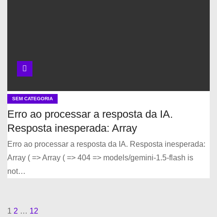
SEM CATEGORIA
Erro ao processar a resposta da IA.
Resposta inesperada: Array
Erro ao processar a resposta da IA. Resposta inesperada:
Array ( => Array ( => 404 => models/gemini-1.5-flash is
not…
P
1
2
…
12