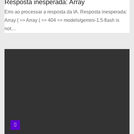
Resposta inesperada: Array
Erro ao processar a resposta da IA. Resposta inesperada:
Array ( => Array ( => 404 => models/gemini-1.5-flash is
not…