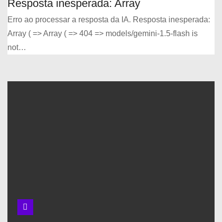
Resposta inesperada: Array
Erro ao processar a resposta da IA. Resposta inesperada:
Array ( => Array ( => 404 => models/gemini-1.5-flash is
not…