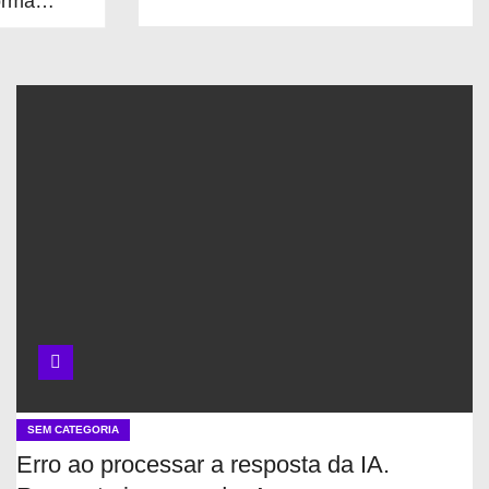
orma
pesquisa
O que é Ciência
Aberta e como ela
pode facilitar a
vida de cientistas
Projetos com
dados abertos em
git público
Bases de dados
de pesquisa
científica
SEM CATEGORIA
Erro ao processar a resposta da IA.