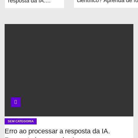
científico? Aprenda de f
resposta da IA.
simples!
Resposta
inesperada: Array
SEM CATEGORIA
Erro ao processar a resposta da IA.