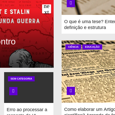
O que é uma tese? Ente
definição e estrutura
ntro
CIÊNCIA
EDUCAÇÃO
ManyBooks – d
SEM CATEGORIA
Como elaborar um Artig
Erro ao processar a