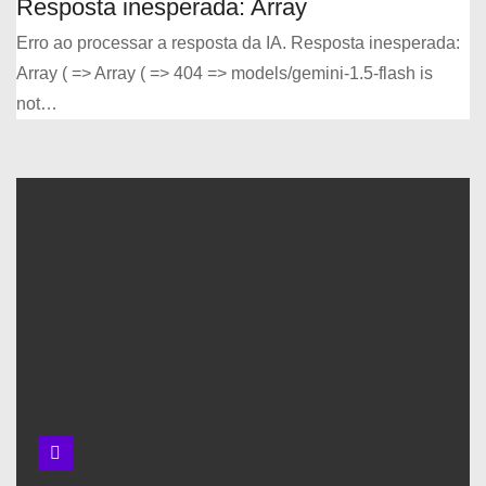
Resposta inesperada: Array
Curiosidades
sobre a Ciência
Erro ao processar a resposta da IA. Resposta inesperada:
da Informação
Array ( => Array ( => 404 => models/gemini-1.5-flash is
not…
Busca cientÍfica
com
OPERADORES
BOOLEANOS