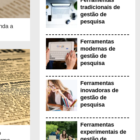
Ferramentas
tradicionais de
gestão de
pesquisa
nda a
Ferramentas
P
modernas de
gestão de
ownload de livros grátis
g
pesquisa
Ferramentas
inovadoras de
gestão de
pesquisa
Ferramentas
experimentais de
o
gestão de