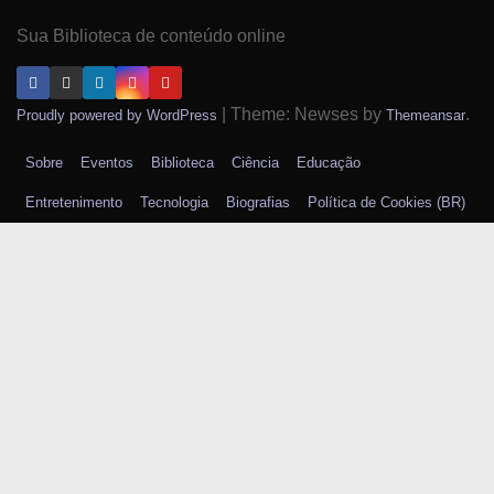
Sua Biblioteca de conteúdo online
|
Theme: Newses by
.
Proudly powered by WordPress
Themeansar
Sobre
Eventos
Biblioteca
Ciência
Educação
Entretenimento
Tecnologia
Biografias
Política de Cookies (BR)