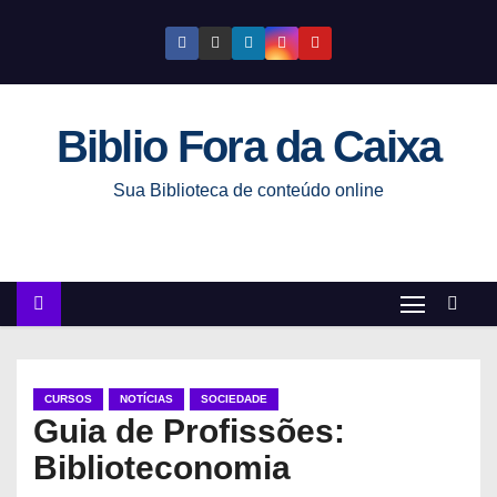
S
k
i
p
Biblio Fora da Caixa
t
o
Sua Biblioteca de conteúdo online
c
o
n
t
e
n
t
CURSOS
NOTÍCIAS
SOCIEDADE
Guia de Profissões:
Biblioteconomia