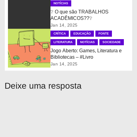
ã
NOTÍCIAS
❔ O que são TRABALHOS
o
ACADÊMICOS??❔
Jan 14, 2025
d
CRÍTICA
EDUCAÇÃO
FONTE
e
LITERATURA
NOTÍCIAS
SOCIEDADE
Jogo Aberto: Games, Literatura e
P
Bibliotecas – #Livro
Jan 14, 2025
o
s
Deixe uma resposta
t