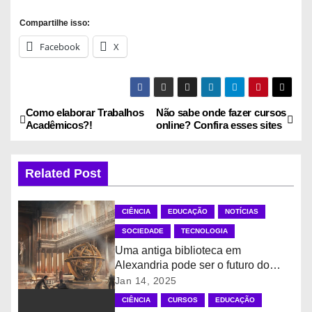
Compartilhe isso:
Facebook
X
Como elaborar Trabalhos
Não sabe onde fazer cursos
N
Acadêmicos?!
online? Confira esses sites
a
Related Post
v
e
CIÊNCIA
EDUCAÇÃO
NOTÍCIAS
g
SOCIEDADE
TECNOLOGIA
Uma antiga biblioteca em
a
Alexandria pode ser o futuro do
Blockchain
Jan 14, 2025
ç
CIÊNCIA
CURSOS
EDUCAÇÃO