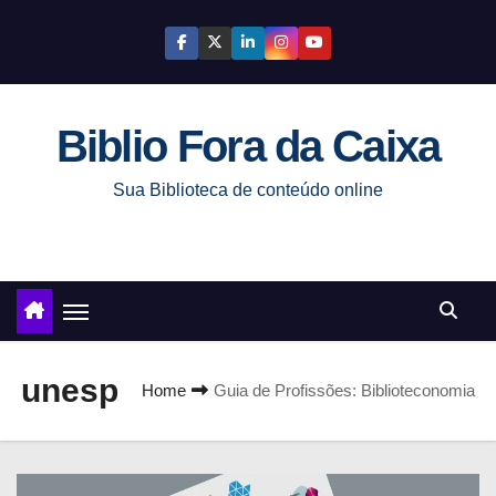
S
k
i
p
Biblio Fora da Caixa
t
o
Sua Biblioteca de conteúdo online
c
o
n
t
e
n
unesp
t
Home
Guia de Profissões: Biblioteconomia