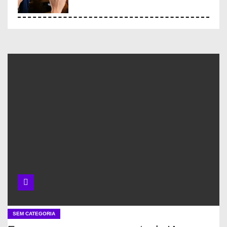
Ferramentas inovadoras de
gestão de pesquisa
Ferramentas experimentais de
gestão de pesquisa
O que é Ciência Aberta e como
ela pode facilitar a vida de
cientistas
Projetos com dados abertos
SEM CATEGORIA
em git público