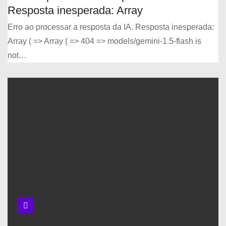
Resposta inesperada: Array
Erro ao processar a resposta da IA. Resposta inesperada:
Array ( => Array ( => 404 => models/gemini-1.5-flash is
not…