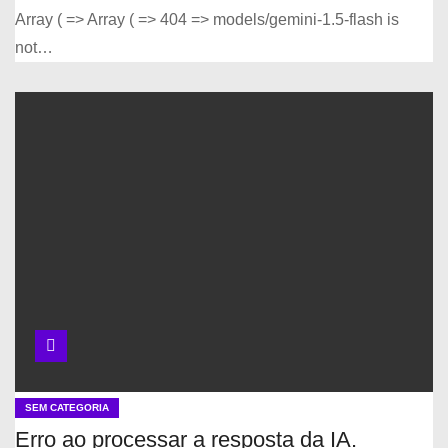
Array ( => Array ( => 404 => models/gemini-1.5-flash is
not…
SEM CATEGORIA
Erro ao processar a resposta da IA.