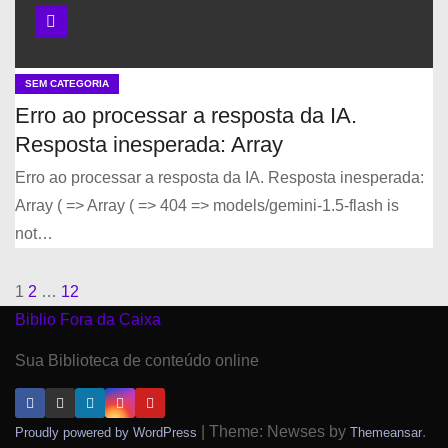
SEM CATEGORIA
Erro ao processar a resposta da IA.
Resposta inesperada: Array
Erro ao processar a resposta da IA. Resposta inesperada:
Array ( => Array ( => 404 => models/gemini-1.5-flash is
not…
1
2
…
12
P
Biblio Fora da Caixa
a
Sua Biblioteca de conteúdo online
g
i
|
Theme: Newses by
.
Proudly powered by WordPress
Themeansar