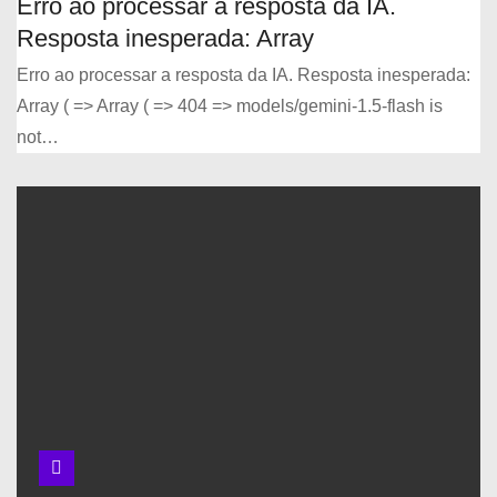
Erro ao processar a resposta da IA.
Resposta inesperada: Array
Erro ao processar a resposta da IA. Resposta inesperada:
Bases de dados de pesquisa
Array ( => Array ( => 404 => models/gemini-1.5-flash is
científica
not…
Curiosidades sobre a Ciência
da Informação
Busca cientÍfica com
OPERADORES BOOLEANOS