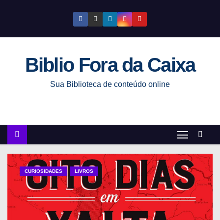
S
k
i
p
Biblio Fora da Caixa
t
o
Sua Biblioteca de conteúdo online
c
o
n
t
e
n
t
CURIOSIDADES
LIVROS