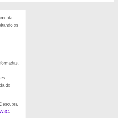
amental
eitando os
nformadas.
ões.
cia do
. Descubra
a W3C
.