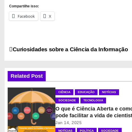
Compartilhe isso:
Facebook
X
N
Curiosidades sobre a Ciência da Informação
a
v
Related Post
e
CIÊNCIA
EDUCAÇÃO
NOTÍCIAS
g
SOCIEDADE
TECNOLOGIA
a
O que é Ciência Aberta e como
pode facilitar a vida de cientis
ç
Jan 14, 2025
NOTÍCIAS
POLÍTICA
SOCIEDADE