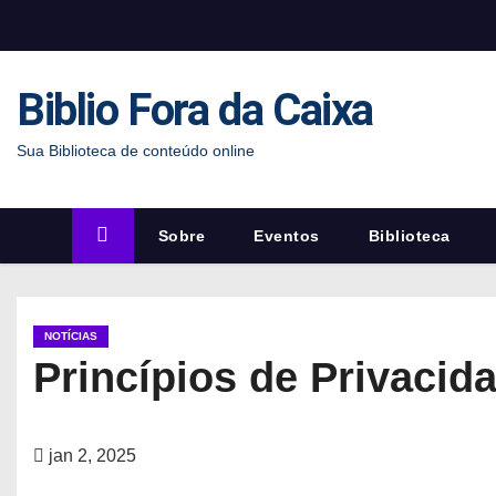
S
k
i
Biblio Fora da Caixa
p
t
Sua Biblioteca de conteúdo online
o
c
o
Sobre
Eventos
Biblioteca
n
t
e
NOTÍCIAS
n
Princípios de Privaci
t
jan 2, 2025