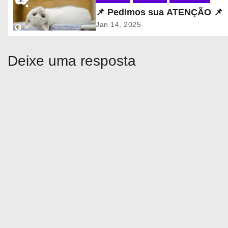
ã
📌 Pedimos sua ATENÇÃO 📌
o
Jan 14, 2025
d
Deixe uma resposta
e
P
o
s
t